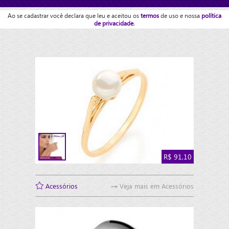
Ao se cadastrar você declara que leu e aceitou os
termos
de uso e nossa
política
de privacidade
.
Apegar
0
R$ 91,10
Acessórios
Acessórios
Veja mais em Acessórios
anel folheado a ouro rommanel solitário com
pérola de 6 mm. >>>>>> nos pergunte antes de
comprar se temos o tamanho desejado;
>>>>>pedidos feitos até as 12:00 hrs horário