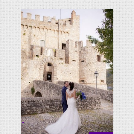
brinco folheado a ouro rommanel argola lisa com
detalhe vazado no centro e uma fileira cravejada
por 20 zircônios (par). med 1,5 cm diâmetro
>>>>>pedidos feitos até as 12:00 hrs horário
oficial...
Mario Marcio
Apegar
0