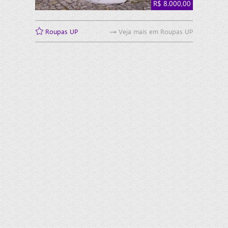
R$ 8.000,00
Roupas UP
Roupas UP
Veja mais em Roupas UP
vendo vestido de noiva comprado na suíça e
usado em casamento num castelo na itália. vestido
em renda, com cauda. anágua com bambolê na
barra, impedindo que pise no vestido e
facilitando...
Mariana