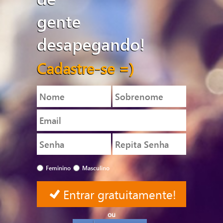
gente
desapegando!
Cadastre-se =)
Feminino
Masculino
ou